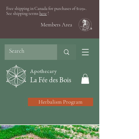
Free shipping in Canada for purchases of $129+.
See shipping terms
here
!
Members Area
Apothecary
La Fée des Bois
Herbalism Program