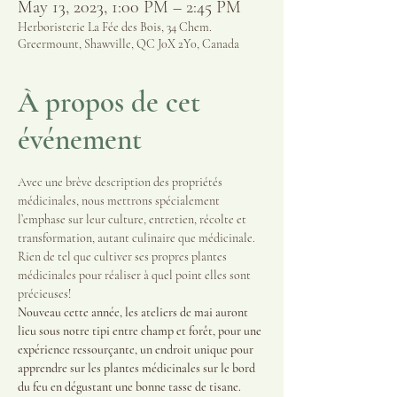
May 13, 2023, 1:00 PM – 2:45 PM
Herboristerie La Fée des Bois, 34 Chem.
Greermount, Shawville, QC J0X 2Y0, Canada
À propos de cet
événement
Avec une brève description des propriétés 
médicinales, nous mettrons spécialement 
l’emphase sur leur culture, entretien, récolte et 
transformation, autant culinaire que médicinale. 
Rien de tel que cultiver ses propres plantes 
médicinales pour réaliser à quel point elles sont 
précieuses!
Nouveau cette année, les ateliers de mai auront 
lieu sous notre tipi entre champ et forêt, pour une 
expérience ressourçante, un endroit unique pour 
apprendre sur les plantes médicinales sur le bord 
du feu en dégustant une bonne tasse de tisane.