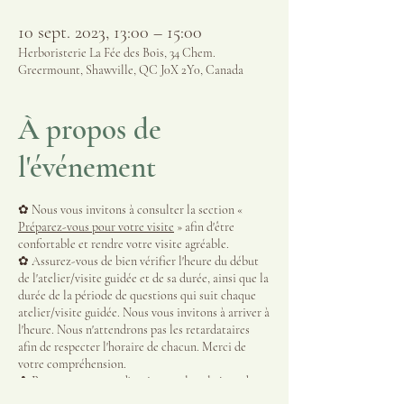
10 sept. 2023, 13:00 – 15:00
Herboristerie La Fée des Bois, 34 Chem.
Greermount, Shawville, QC J0X 2Y0, Canada
À propos de
l'événement
✿ Nous vous invitons à consulter la section «
Préparez-vous pour votre visite
» afin d'être
confortable et rendre votre visite agréable.
✿ Assurez-vous de bien vérifier l'heure du début
de l'atelier/visite guidée et de sa durée, ainsi que la
durée de la période de questions qui suit chaque
atelier/visite guidée. Nous vous invitons à arriver à
l'heure. Nous n'attendrons pas les retardataires
afin de respecter l'horaire de chacun. Merci de
votre compréhension.
✿ Pour vous assurer d'avoir une place le jour de
votre visite, il est préférable d’acheter votre billet