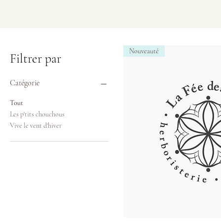
Nouveauté
Filtrer par
Catégorie
Tout
Les p'tits chouchous
Vive le vent d'hiver