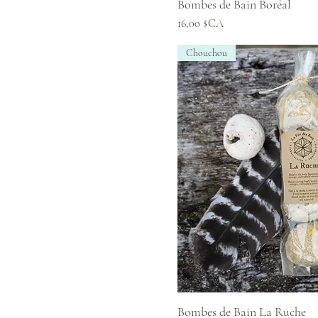
Aperçu ra
Bombes de Bain Boréal
Prix
16,00 $CA
Chouchou
Aperçu ra
Bombes de Bain La Ruche