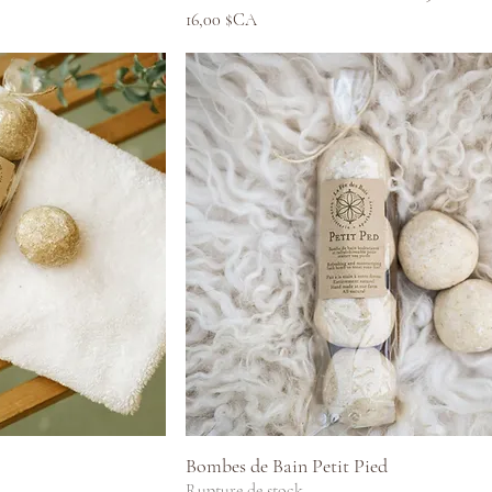
Prix
16,00 $CA
pide
Aperçu rapide
Bombes de Bain Petit Pied
Rupture de stock