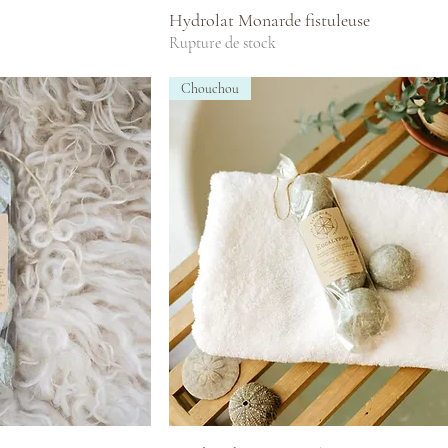
pide
Aperçu rapide
Hydrolat Monarde fistuleuse
Rupture de stock
Chouchou