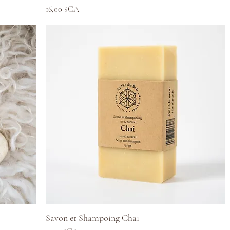
Prix
16,00 $CA
Aperçu rapide
Savon et Shampoing Chai