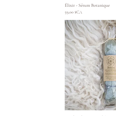
Aperçu ra
Élixir - Sérum Botanique
Prix
59,00 $CA