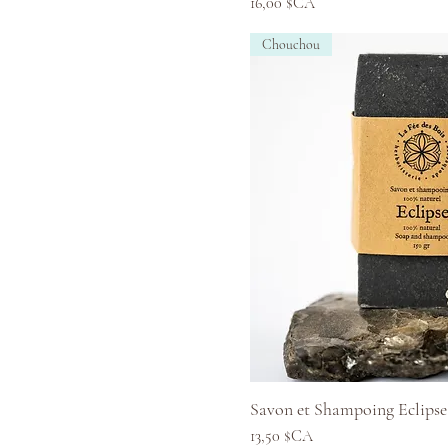
Prix
16,00 $CA
Chouchou
Aperçu ra
Savon et Shampoing Eclipse
Prix
13,50 $CA