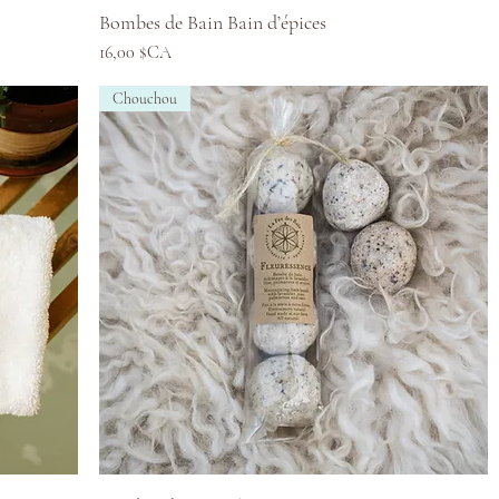
Aperçu rapide
Bombes de Bain Bain d’épices
Prix
16,00 $CA
Chouchou