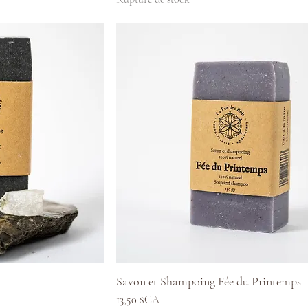
pide
Aperçu rapide
Savon et Shampoing Fée du Printemps
Prix
13,50 $CA