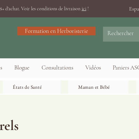
Esp
+ d'achat. Voir les conditions de livraison
ici
!
Formation en Herboristerie
s
Blogue
Consultations
Vidéos
Paniers AS
États de Santé
Maman et Bébé
rels