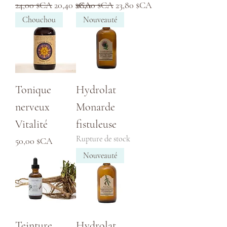
Prix original
Prix promotionnel
Prix original
Prix promotionnel
24,00 $CA
20,40 $CA
28,00 $CA
23,80 $CA
Chouchou
Nouveauté
Tonique
Hydrolat
nerveux
Monarde
Vitalité
fistuleuse
Rupture de stock
Prix
50,00 $CA
Nouveauté
Teinture
Hydrolat