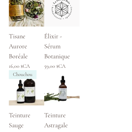
Tisane
Élixir -
Aurore
Sérum
Boréale
Botanique
Prix
Prix
16,00 $CA
59,00 $CA
Chouchou
Teinture
Teinture
Sauge
Astragale