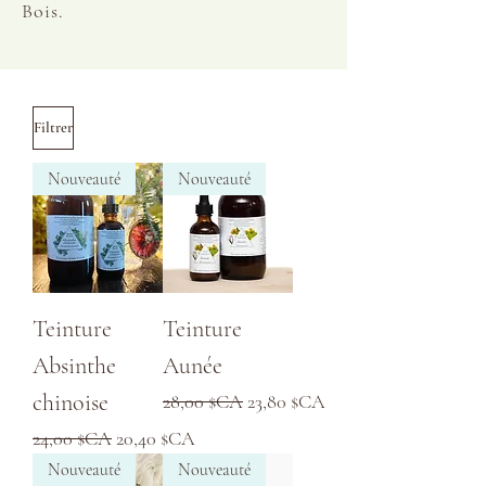
Bois.
Filtrer
Nouveauté
Nouveauté
Teinture
Teinture
Absinthe
Aunée
chinoise
Prix original
Prix promotionnel
28,00 $CA
23,80 $CA
Prix original
Prix promotionnel
24,00 $CA
20,40 $CA
Nouveauté
Nouveauté