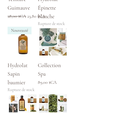
Guimauve
Épinette
Prix original
Prix promotionnel
blanche
28,00 $CA
23,80 $CA
Rupture de stock
Nouveauté
Hydrolat
Collection
Sapin
Spa
baumier
Prix
89,00 $CA
Rupture de stock