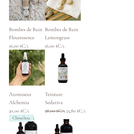
Bombes de Bain
Bombes de Bain
Fleuressence
Lemongrass
Prix
Prix
16,00 $CA
16,00 $CA
Atomiseur
Teinture
Alchemia
Sedativa
Prix
Prix original
Prix promotionnel
20,00 $CA
28,00 $CA
23,80 $CA
Chouchou