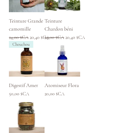
Teinture Grande
Teinture
camomille
Chardon béni
Prix original
Prix promotionnel
Prix original
Prix promotionnel
24,00 $CA
20,40 $CA
24,00 $CA
20,40 $CA
Chouchou
Digestif Amer
Atomiseur Flora
Prix
Prix
50,00 $CA
20,00 $CA