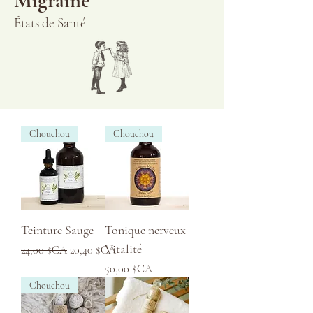
Migraine
États de Santé
Chouchou
Chouchou
Teinture Sauge
Tonique nerveux
Vitalité
Prix original
Prix promotionnel
24,00 $CA
20,40 $CA
Prix
50,00 $CA
Chouchou