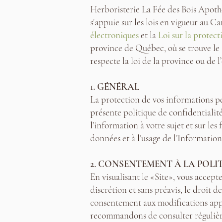
Herboristerie La Fée des Bois Apothe
s'appuie sur les lois en vigueur au C
électroniques
et la
Loi sur la protec
province de Québec, où se trouve le S
respecte la loi de la province ou de l
1. GÉNÉRAL
La protection de vos informations pe
présente politique de confidentialité
l’information à votre sujet et sur le
données et à l’usage de l’Information
2. CONSENTEMENT À LA POLI
En visualisant le «Site», vous accept
discrétion et sans préavis, le droit d
consentement aux modifications appor
recommandons de consulter régulièr