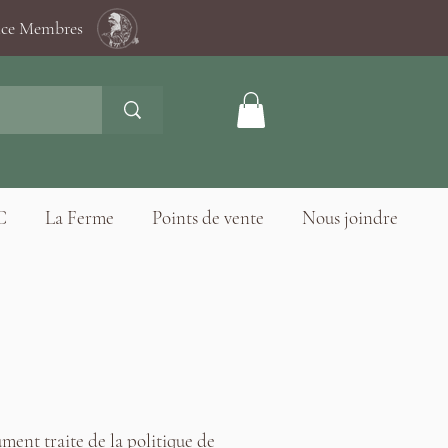
ace Membres
C
La Ferme
Points de vente
Nous joindre
ument traite de la politique de