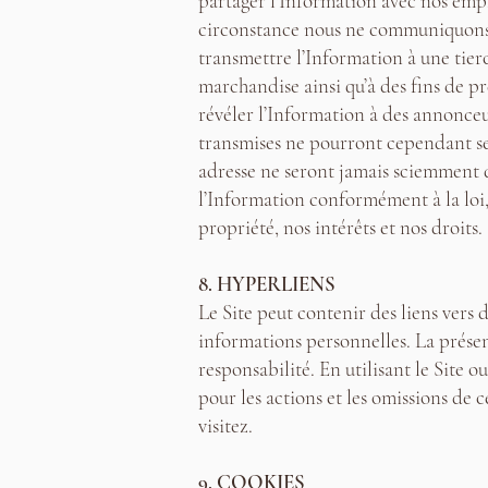
partager l'Information avec nos empl
circonstance nous ne communiquons s
transmettre l’Information à une tier
marchandise ainsi qu’à des fins de p
révéler l’Information à des annonceu
transmises ne pourront cependant se
adresse ne seront jamais sciemment d
l’Information conformément à la loi,
propriété, nos intérêts et nos droits.
8. HYPERLIENS
Le Site peut contenir des liens vers de
informations personnelles. La présen
responsabilité. En utilisant le Site o
pour les actions et les omissions de c
visitez.
9. COOKIES