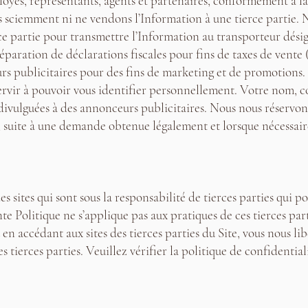
oyés, représentants, agents et partenaires, conformément à la
ciemment ni ne vendons l’Information à une tierce partie. N
ce partie pour transmettre l’Information au transporteur désig
réparation de déclarations fiscales pour fins de taxes de ve
rs publicitaires pour des fins de marketing et de promotions.
rvir à pouvoir vous identifier personnellement. Votre nom, c
ivulguées à des annonceurs publicitaires. Nous nous réservons
 suite à une demande obtenue légalement et lorsque nécessair
s sites qui sont sous la responsabilité de tierces parties qui po
te Politique ne s’applique pas aux pratiques de ces tierces pa
u en accédant aux sites des tierces parties du Site, vous nous li
es tierces parties. Veuillez vérifier la politique de confidenti