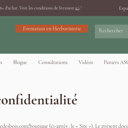
Esp
+ d'achat. Voir les conditions de livraison
ici
!
Formation en Herboristerie
s
Blogue
Consultations
Vidéos
Paniers AS
confidentialité
eedesbois.com/boutique (ci-après : le « Site »). Le présent doc