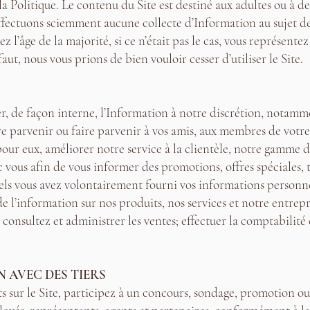
 la Politique. Le contenu du Site est destiné aux adultes ou à d
effectuons sciemment aucune collecte d’Information au sujet de 
 l’âge de la majorité, si ce n’était pas le cas, vous représentez
ut, nous vous prions de bien vouloir cesser d’utiliser le Site.
ser, de façon interne, l’Information à notre discrétion, nota
re parvenir ou faire parvenir à vos amis, aux membres de votre f
r eux, améliorer notre service à la clientèle, notre gamme de
c vous afin de vous informer des promotions, offres spéciales,
uels vous avez volontairement fourni vos informations personne
e l’information sur nos produits, nos services et notre entrepri
e consultez et administrer les ventes; effectuer la comptabilité 
N AVEC DES TIERS
ts sur le Site, participez à un concours, sondage, promotion o