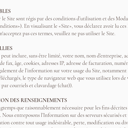
BLES
ur le Site sont régis par des conditions d’utilisation et des Mo
tions»). En visualisant le «Site», vous déclarez avoir lu ces
 n'acceptez pas ces termes, veuillez ne pas utiliser le Site.
LLIES
t peut inclure, sans être limité, votre nom, nom d’entreprise, 
e fax, âge, cookies, adresses IP, adresse de facturation, numér
galement de l’information sur votre usage du Site, notamment le
éléchargés, le type de navigateur web que vous utilisez lors de 
ar courriels et clavardage (chat)).
TION DES RENSEIGNEMENTS
gtemps que raisonnablement nécessaire pour les fins décrites da
e. Nous entreposons l’Information sur des serveurs sécurisés e
tion contre tout usage indésirable, perte, modification ou di