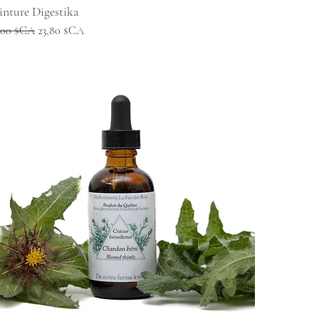
Aperçu rapide
inture Digestika
x original
Prix promotionnel
,00 $CA
23,80 $CA