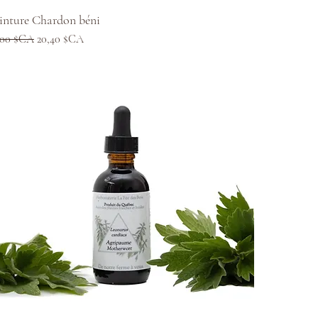
Aperçu rapide
inture Chardon béni
x original
Prix promotionnel
,00 $CA
20,40 $CA