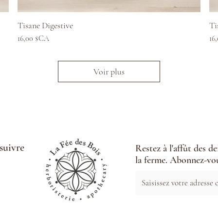
Aperçu rapide
Tisane Digestive
Ti
Prix
Pr
16,00 $CA
16
Voir plus
suivre
Restez à l'affût des d
la ferme. Abonnez-vou