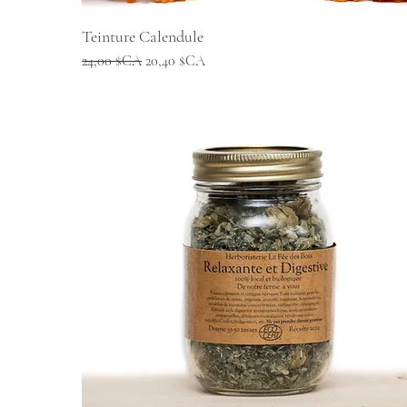
Aperçu rapide
Teinture Calendule
Prix original
Prix promotionnel
24,00 $CA
20,40 $CA