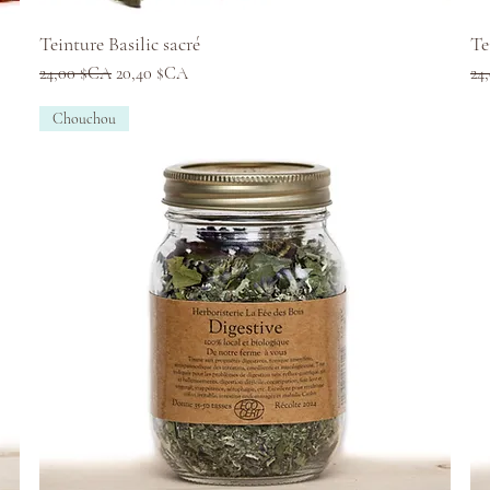
Aperçu rapide
Teinture Basilic sacré
Te
Prix original
Prix promotionnel
Pri
24,00 $CA
20,40 $CA
24
Chouchou