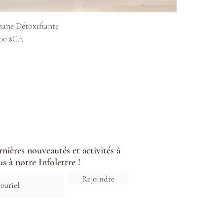
Aperçu rapide
sane Détoxifiante
ix
,00 $CA
ernières nouveautés et activités à
s à notre Infolettre !
Rejoindre