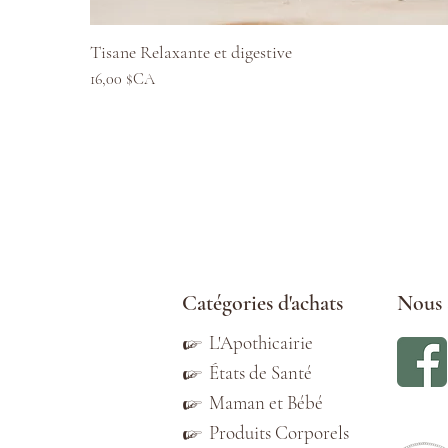
Aperçu rapide
Tisane Relaxante et digestive
Prix
16,00 $CA
Catégories d'achats
Nous 
☞
L'Apothicairie
☞
États de Santé
☞
Maman et Bébé
☞
Produits Corporels