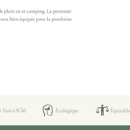
☞ Vous serez bien p
e plein air et camping. La personne
tout genre grâce a
 sera bien équipée pour la prochaine
chasse insectes qui
qui peut même serv
☞ L’onguent Poison 
secours en cas de d
l’herbe à puce ou au
aussi être utilisé 
simplement comme o
coup de soleil ou un
nettoyée.
☞ Pour bien nettoye
Sans OGM
Écologique
Équitabl
simplement se netto
le gel antibactérien