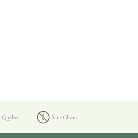
rotégée contre les bibittes de
u vaporisateur Alchemia, un
 sent tout simplement divin et
ir de déodorant de corps.
Ivy, lui, sera d’un grand
ermatite de contact avec de
tres plantes irritantes. Il peut
comme après-piqûres ou tout
nguent cicatrisant, suite à un
e blessure, une fois la plaie
r et désinfecter les plaies, ou
e Québec
Sans Gluten
yer les mains sans accès à l’eau,
 est un indispensable.