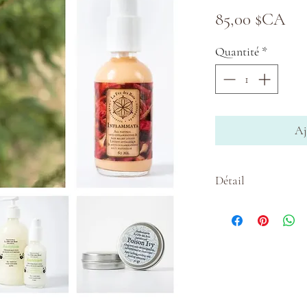
Pri
85,00 $CA
Quantité
*
Aj
Détail
☞ Le savon/shampo
apporter lors des e
très peu de place, se
visage et le corps 
100% naturel, il es