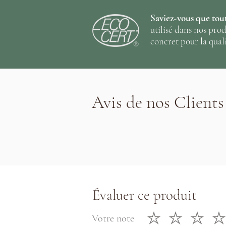
Saviez-vous que tout
utilisé dans nos pro
concret pour la quali
Avis de nos Clients
Évaluer ce produit
Votre note