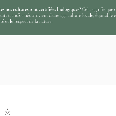
☞ Et finalement, e
es nos cultures sont certifiées biologiques?
Cela signifie que c
après la longue jou
duits transformés provient d’une agriculture locale, équitabl
té et le respect de la nature.
vélo ou autres activ
Inflammata est un 
musculaire et antal
Aucune note pour le moment