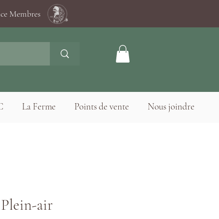
ace Membres
C
La Ferme
Points de vente
Nous joindre
Plein-air