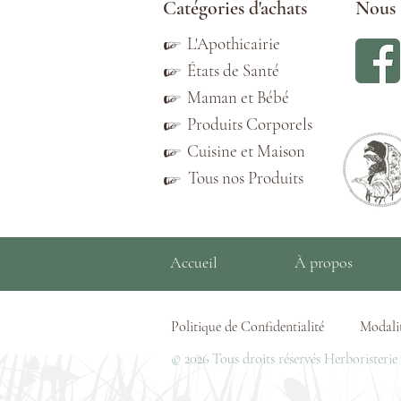
Catégories d'achats
Nous 
☞
L'Apothicairie
☞
États de Santé
☞
Maman et Bébé
☞
Produits Corporels
☞
Cuisine et Maison
Tous nos Produits
☞
Accueil
À propos
Politique de Confidentialité
Modalit
© 2026 Tous droits réservés Herboristerie