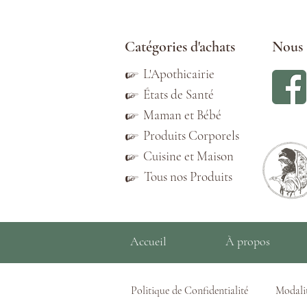
Catégories d'achats
Nous 
☞
L'Apothicairie
☞
États de Santé
☞
Maman et Bébé
☞
Produits Corporels
☞
Cuisine et Maison
Tous nos Produits
☞
Accueil
À propos
Politique de Confidentialité
Modalit