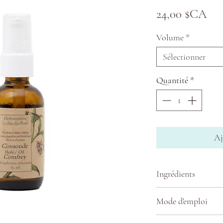
Pri
24,00 $CA
Volume
*
Sélectionner
Quantité
*
Aj
Ingrédients
Racines de consoud
Mode d'emploi
fraîches de la ferm
☞
Pour applicatio