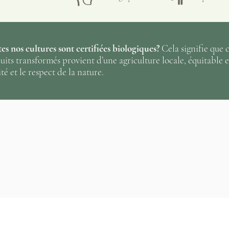
liquer après la tétée.
ication de crèmes et onguents ou
.
es nos cultures sont certifiées biologiques?
Cela signifie que c
duits transformés provient d’une agriculture locale, équitabl
té et le respect de la nature.
Aucune note pour le moment