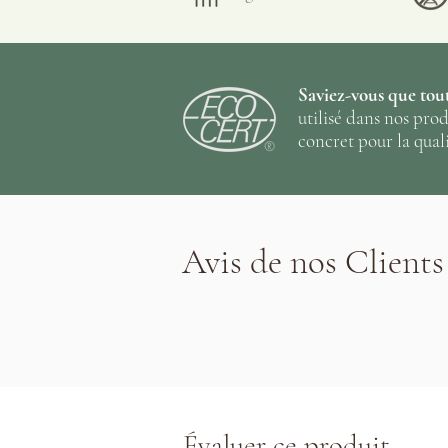
gercent durant l’allaitement; app
•
Peut être utilisée pour la fabr
simplement être ajoutée au bain
Saviez-vous que tout
utilisé dans nos pro
concret pour la quali
Avis de nos Clients
Évaluer ce produit