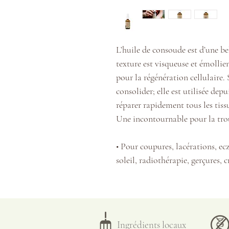
L’huile de consoude est d’une bel
texture est visqueuse et
émollie
pour la régénération cellulaire
consolider; elle est utilisée dep
réparer rapidement tous les tiss
Une incontournable pour la tro
•
Pour coupures, lacérations, ecz
soleil,
radiothérapie, gerçures, cr
peau.
•
Pour
contusions, foulures et e
osseuse.
•
Idéale pour les nouvelles maman
Ingrédients locaux
partum pour un bain de siège e