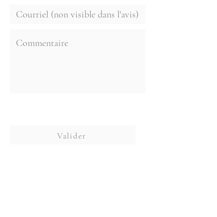
d’automne pour les préparer à
renaître de nouveau au printemps
prochain, nous rappelant que tout
a un cycle.
☞
Le résultat: des produits frais,
savoureux, locaux et remplis
d’ingrédients actifs !
En connaître d'avantage sur nos
Valider
pratiques d’agriculture,
philosophie et procédures.