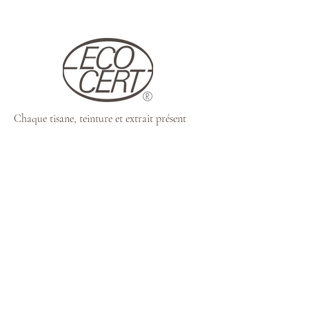
Chaque tisane, teinture et extrait présent
dans nos produits transformés provient d’une
agriculture locale, équitable, durable… et
désormais certifiée biologique!
Catégories d'achats
Nous suivre
☞
L'Apothicairie
☞
États de Santé
☞
Maman et Bébé
☞
Produits Corporels
☞
Cuisine et Maison