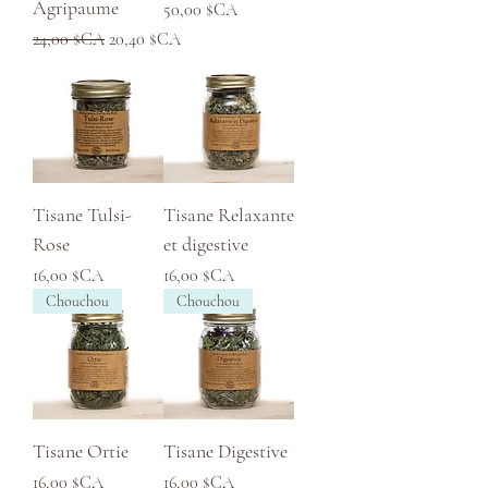
Agripaume
Prix
50,00 $CA
Prix original
Prix promotionnel
24,00 $CA
20,40 $CA
Tisane Tulsi-
Tisane Relaxante
Rose
et digestive
Prix
Prix
16,00 $CA
16,00 $CA
Chouchou
Chouchou
Tisane Ortie
Tisane Digestive
Prix
Prix
16,00 $CA
16,00 $CA