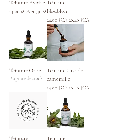
Teinture Avoine
Teinture
Houblon
Prix original
Prix promotionnel
24,00 $CA
20,40 $CA
Prix original
Prix promotionnel
24,00 $CA
20,40 $CA
Teinture Ortie
Teinture Grande
Rupture de stock
camomille
Prix original
Prix promotionnel
24,00 $CA
20,40 $CA
Teinture
Teinture