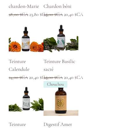
chardon-Marie
Chardon béni
Prix original
Prix promotionnel
Prix original
Prix promotionnel
28,00 $CA
23,80 $CA
24,00 $CA
20,40 $CA
Teinture
Teinture Basilic
Calendule
sacré
Prix original
Prix promotionnel
Prix original
Prix promotionnel
24,00 $CA
20,40 $CA
24,00 $CA
20,40 $CA
Chouchou
Teinture
Digestif Amer