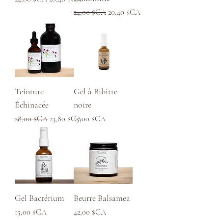
Prix original
Prix promotionnel
24,00 $CA
20,40 $CA
Teinture
Gel à Bibitte
Échinacée
noire
Prix original
Prix promotionnel
Prix
28,00 $CA
23,80 $CA
15,00 $CA
Gel Bactérium
Beurre Balsamea
Prix
Prix
15,00 $CA
42,00 $CA