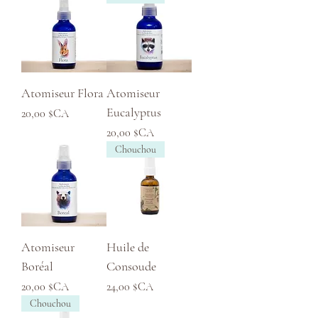
Atomiseur Flora
Atomiseur
Eucalyptus
Prix
20,00 $CA
Prix
20,00 $CA
Chouchou
Atomiseur
Huile de
Boréal
Consoude
Prix
Prix
20,00 $CA
24,00 $CA
Chouchou