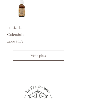
Huile de
Calendule
Prix
24,00 $CA
Voir plus