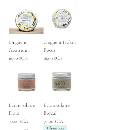
Onguent
Onguent Hokus
Apaisium
Pocus
Prix
Prix
16,00 $CA
16,00 $CA
Écran solaire
Écran solaire
Flora
Boréal
Prix
Prix
30,00 $CA
30,00 $CA
Chouchou