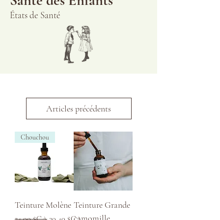
Santé des Enfants
États de Santé
Articles précédents
Chouchou
Teinture Molène
Teinture Grande
camomille
Prix original
Prix promotionnel
24,00 $CA
20,40 $CA